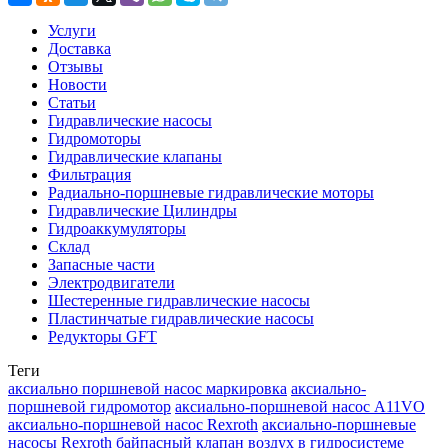
Услуги
Доставка
Отзывы
Новости
Статьи
Гидравлические насосы
Гидромоторы
Гидравлические клапаны
Фильтрация
Радиально-поршневые гидравлические моторы
Гидравлические Цилиндры
Гидроаккумуляторы
Склад
Запасные части
Электродвигатели
Шестеренные гидравлические насосы
Пластинчатые гидравлические насосы
Редукторы GFT
Теги
аксиально поршневой насос маркировка
аксиально-
поршневой гидромотор
аксиально-поршневой насос A11VO
аксиально-поршневой насос Rexroth
аксиально-поршневые
насосы Rexroth
байпасный клапан
воздух в гидросистеме