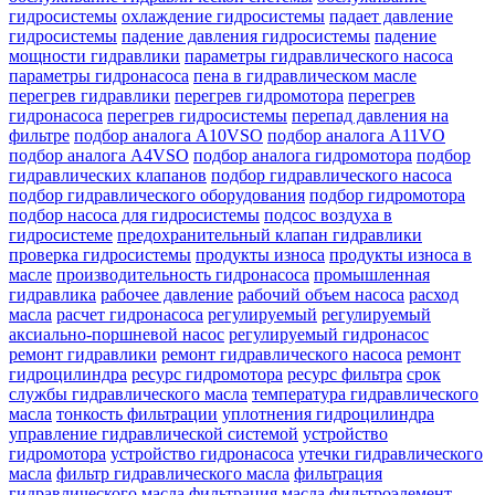
гидросистемы
охлаждение гидросистемы
падает давление
гидросистемы
падение давления гидросистемы
падение
мощности гидравлики
параметры гидравлического насоса
параметры гидронасоса
пена в гидравлическом масле
перегрев гидравлики
перегрев гидромотора
перегрев
гидронасоса
перегрев гидросистемы
перепад давления на
фильтре
подбор аналога A10VSO
подбор аналога A11VO
подбор аналога A4VSO
подбор аналога гидромотора
подбор
гидравлических клапанов
подбор гидравлического насоса
подбор гидравлического оборудования
подбор гидромотора
подбор насоса для гидросистемы
подсос воздуха в
гидросистеме
предохранительный клапан гидравлики
проверка гидросистемы
продукты износа
продукты износа в
масле
производительность гидронасоса
промышленная
гидравлика
рабочее давление
рабочий объем насоса
расход
масла
расчет гидронасоса
регулируемый
регулируемый
аксиально-поршневой насос
регулируемый гидронасос
ремонт гидравлики
ремонт гидравлического насоса
ремонт
гидроцилиндра
ресурс гидромотора
ресурс фильтра
срок
службы гидравлического масла
температура гидравлического
масла
тонкость фильтрации
уплотнения гидроцилиндра
управление гидравлической системой
устройство
гидромотора
устройство гидронасоса
утечки гидравлического
масла
фильтр гидравлического масла
фильтрация
гидравлического масла
фильтрация масла
фильтроэлемент