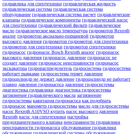
гидравлика для спецтехники
гидравлическая жидкость
гидравлическая система
гидравлическая система
оборудование
гидравлическая система расчет
гидравлические
клапаны
гидравлические компоненты
гидравлический насос
для спецтехники
гидравлический фильтр
гидравлическое
масло
гидравлическое масло температура
гидромотор Rexroth
аналог
гидромотор аксиально-поршневой
гидромотор
высокого давления
гидромотор гидромотор для спецтехники
гидромотор для спецтехники
гидромотор спецтехники
гидронасос
гидронасос Bosch Rexroth аналог
гидронасос
высокого давления
гидронасос давление
гидронасос не
создает давление
гидронасос неисправности
гидронасос
экскаватора
гидрораспределитель
гидросистема
гидросистема
работает рывками
гидросистема теряет давление
гидроцилиндр не держит давление
гидроцилиндр не работает
плавно
давление гидронасоса
давление гидросистемы
диагностика гидравлики
диагностика гидросистемы
загрязнение гидравлического масла
загрязнение
гидросистемы
кавитация гидронасоса
как подобрать
гидронасос
манометр гидросистемы
масло для гидросистемы
насос Rexroth A10VSO купить
насос высокого давления
Rexroth
насос для спецтехники
настройка
предохранительного клапана
неисправности гидравлики
неисправности гидронасоса
обслуживание гидравлики
обслуживание гидравлической системы
обслуживание