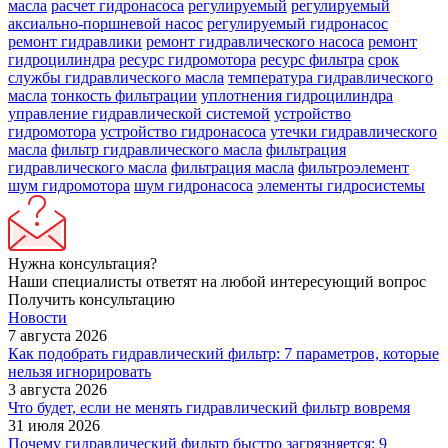
масла
расчет гидронасоса
регулируемый
регулируемый
аксиально-поршневой насос
регулируемый гидронасос
ремонт гидравлики
ремонт гидравлического насоса
ремонт
гидроцилиндра
ресурс гидромотора
ресурс фильтра
срок
службы гидравлического масла
температура гидравлического
масла
тонкость фильтрации
уплотнения гидроцилиндра
управление гидравлической системой
устройство
гидромотора
устройство гидронасоса
утечки гидравлического
масла
фильтр гидравлического масла
фильтрация
гидравлического масла
фильтрация масла
фильтроэлемент
шум гидромотора
шум гидронасоса
элементы гидросистемы
Нужна консультация?
Наши специалисты ответят на любой интересующий вопрос
Получить консультацию
Новости
7 августа 2026
Как подобрать гидравлический фильтр: 7 параметров, которые
нельзя игнорировать
3 августа 2026
Что будет, если не менять гидравлический фильтр вовремя
31 июля 2026
Почему гидравлический фильтр быстро загрязняется: 9