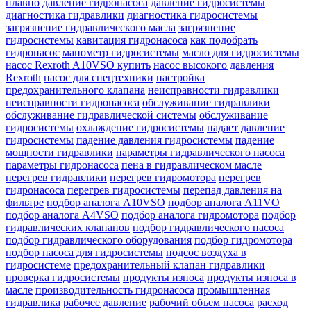
плавно
давление гидронасоса
давление гидросистемы
диагностика гидравлики
диагностика гидросистемы
загрязнение гидравлического масла
загрязнение
гидросистемы
кавитация гидронасоса
как подобрать
гидронасос
манометр гидросистемы
масло для гидросистемы
насос Rexroth A10VSO купить
насос высокого давления
Rexroth
насос для спецтехники
настройка
предохранительного клапана
неисправности гидравлики
неисправности гидронасоса
обслуживание гидравлики
обслуживание гидравлической системы
обслуживание
гидросистемы
охлаждение гидросистемы
падает давление
гидросистемы
падение давления гидросистемы
падение
мощности гидравлики
параметры гидравлического насоса
параметры гидронасоса
пена в гидравлическом масле
перегрев гидравлики
перегрев гидромотора
перегрев
гидронасоса
перегрев гидросистемы
перепад давления на
фильтре
подбор аналога A10VSO
подбор аналога A11VO
подбор аналога A4VSO
подбор аналога гидромотора
подбор
гидравлических клапанов
подбор гидравлического насоса
подбор гидравлического оборудования
подбор гидромотора
подбор насоса для гидросистемы
подсос воздуха в
гидросистеме
предохранительный клапан гидравлики
проверка гидросистемы
продукты износа
продукты износа в
масле
производительность гидронасоса
промышленная
гидравлика
рабочее давление
рабочий объем насоса
расход