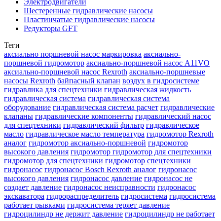
Электродвигатели
Шестеренные гидравлические насосы
Пластинчатые гидравлические насосы
Редукторы GFT
Теги
аксиально поршневой насос маркировка
аксиально-
поршневой гидромотор
аксиально-поршневой насос A11VO
аксиально-поршневой насос Rexroth
аксиально-поршневые
насосы Rexroth
байпасный клапан
воздух в гидросистеме
гидравлика для спецтехники
гидравлическая жидкость
гидравлическая система
гидравлическая система
оборудование
гидравлическая система расчет
гидравлические
клапаны
гидравлические компоненты
гидравлический насос
для спецтехники
гидравлический фильтр
гидравлическое
масло
гидравлическое масло температура
гидромотор Rexroth
аналог
гидромотор аксиально-поршневой
гидромотор
высокого давления
гидромотор гидромотор для спецтехники
гидромотор для спецтехники
гидромотор спецтехники
гидронасос
гидронасос Bosch Rexroth аналог
гидронасос
высокого давления
гидронасос давление
гидронасос не
создает давление
гидронасос неисправности
гидронасос
экскаватора
гидрораспределитель
гидросистема
гидросистема
работает рывками
гидросистема теряет давление
гидроцилиндр не держит давление
гидроцилиндр не работает