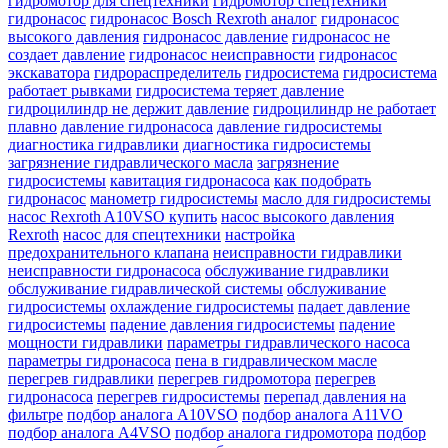
гидромотор для спецтехники
гидромотор спецтехники
гидронасос
гидронасос Bosch Rexroth аналог
гидронасос
высокого давления
гидронасос давление
гидронасос не
создает давление
гидронасос неисправности
гидронасос
экскаватора
гидрораспределитель
гидросистема
гидросистема
работает рывками
гидросистема теряет давление
гидроцилиндр не держит давление
гидроцилиндр не работает
плавно
давление гидронасоса
давление гидросистемы
диагностика гидравлики
диагностика гидросистемы
загрязнение гидравлического масла
загрязнение
гидросистемы
кавитация гидронасоса
как подобрать
гидронасос
манометр гидросистемы
масло для гидросистемы
насос Rexroth A10VSO купить
насос высокого давления
Rexroth
насос для спецтехники
настройка
предохранительного клапана
неисправности гидравлики
неисправности гидронасоса
обслуживание гидравлики
обслуживание гидравлической системы
обслуживание
гидросистемы
охлаждение гидросистемы
падает давление
гидросистемы
падение давления гидросистемы
падение
мощности гидравлики
параметры гидравлического насоса
параметры гидронасоса
пена в гидравлическом масле
перегрев гидравлики
перегрев гидромотора
перегрев
гидронасоса
перегрев гидросистемы
перепад давления на
фильтре
подбор аналога A10VSO
подбор аналога A11VO
подбор аналога A4VSO
подбор аналога гидромотора
подбор