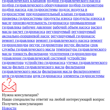
гидравлических клапанов
подбор гидравлического насоса
подбор гидравлического оборудования
подбор гидромотора
подбор насоса для гидросистемы
подсос воздуха в
гидросистеме
предохранительный клапан гидравлики
проверка гидросистемы
продукты износа
продукты износа в
масле
производительность гидронасоса
промышленная
гидравлика
рабочее давление
рабочий объем насоса
расход
масла
расчет гидронасоса
регулируемый
регулируемый
аксиально-поршневой насос
регулируемый гидронасос
ремонт гидравлики
ремонт гидравлического насоса
ремонт
гидроцилиндра
ресурс гидромотора
ресурс фильтра
срок
службы гидравлического масла
температура гидравлического
масла
тонкость фильтрации
уплотнения гидроцилиндра
управление гидравлической системой
устройство
гидромотора
устройство гидронасоса
утечки гидравлического
масла
фильтр гидравлического масла
фильтрация
гидравлического масла
фильтрация масла
фильтроэлемент
шум гидромотора
шум гидронасоса
элементы гидросистемы
Нужна консультация?
Наши специалисты ответят на любой интересующий вопрос
Получить консультацию
Новости