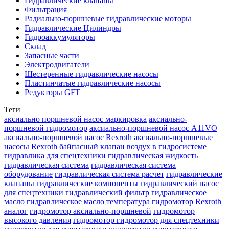
Гидравлические клапаны
Фильтрация
Радиально-поршневые гидравлические моторы
Гидравлические Цилиндры
Гидроаккумуляторы
Склад
Запасные части
Электродвигатели
Шестеренные гидравлические насосы
Пластинчатые гидравлические насосы
Редукторы GFT
Теги
аксиально поршневой насос маркировка
аксиально-
поршневой гидромотор
аксиально-поршневой насос A11VO
аксиально-поршневой насос Rexroth
аксиально-поршневые
насосы Rexroth
байпасный клапан
воздух в гидросистеме
гидравлика для спецтехники
гидравлическая жидкость
гидравлическая система
гидравлическая система
оборудование
гидравлическая система расчет
гидравлические
клапаны
гидравлические компоненты
гидравлический насос
для спецтехники
гидравлический фильтр
гидравлическое
масло
гидравлическое масло температура
гидромотор Rexroth
аналог
гидромотор аксиально-поршневой
гидромотор
высокого давления
гидромотор гидромотор для спецтехники