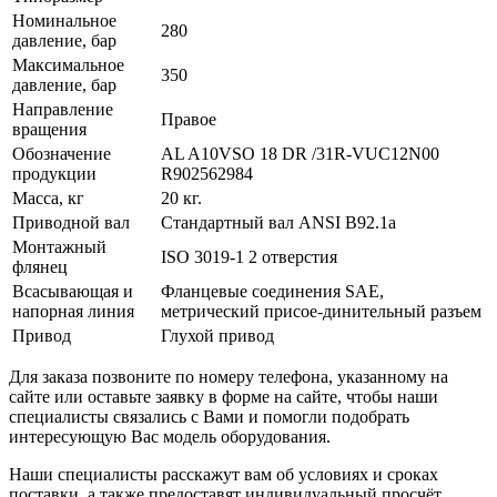
Номинальное
280
давление, бар
Максимальное
350
давление, бар
Направление
Правое
вращения
Обозначение
AL A10VSO 18 DR /31R-VUC12N00
продукции
R902562984
Масса, кг
20 кг.
Приводной вал
Стандартный вал ANSI B92.1a
Монтажный
ISO 3019-1 2 отверстия
флянец
Всасывающая и
Фланцевые соединения SAE,
напорная линия
метрический присое-динительный разъем
Привод
Глухой привод
Для заказа позвоните по номеру телефона, указанному на
сайте или оставьте заявку в форме на сайте, чтобы наши
специалисты связались с Вами и помогли подобрать
интересующую Вас модель оборудования.
Наши специалисты расскажут вам об условиях и сроках
поставки, а также предоставят индивидуальный просчёт