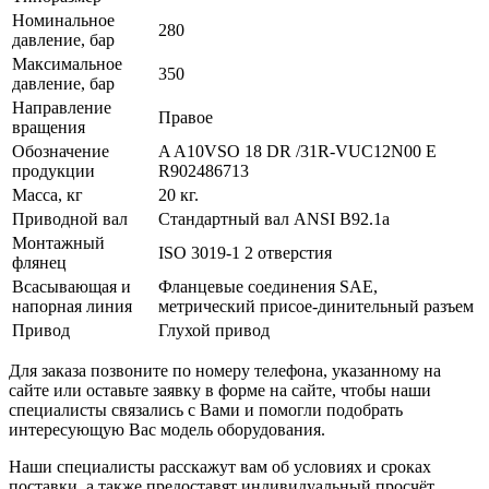
Номинальное
280
давление, бар
Максимальное
350
давление, бар
Направление
Правое
вращения
Обозначение
A A10VSO 18 DR /31R-VUC12N00 E
продукции
R902486713
Масса, кг
20 кг.
Приводной вал
Стандартный вал ANSI B92.1a
Монтажный
ISO 3019-1 2 отверстия
флянец
Всасывающая и
Фланцевые соединения SAE,
напорная линия
метрический присое-динительный разъем
Привод
Глухой привод
Для заказа позвоните по номеру телефона, указанному на
сайте или оставьте заявку в форме на сайте, чтобы наши
специалисты связались с Вами и помогли подобрать
интересующую Вас модель оборудования.
Наши специалисты расскажут вам об условиях и сроках
поставки, а также предоставят индивидуальный просчёт