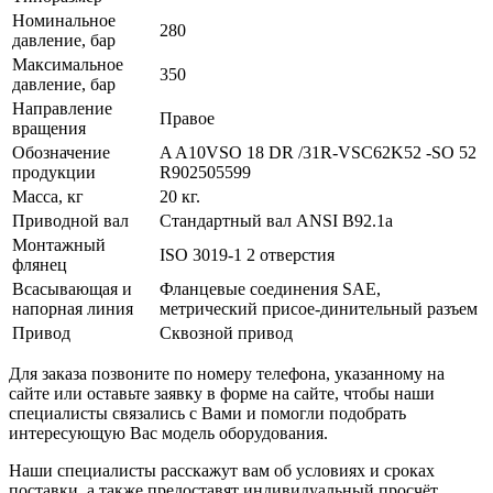
Номинальное
280
давление, бар
Максимальное
350
давление, бар
Направление
Правое
вращения
Обозначение
A A10VSO 18 DR /31R-VSC62K52 -SO 52
продукции
R902505599
Масса, кг
20 кг.
Приводной вал
Стандартный вал ANSI B92.1a
Монтажный
ISO 3019-1 2 отверстия
флянец
Всасывающая и
Фланцевые соединения SAE,
напорная линия
метрический присое-динительный разъем
Привод
Сквозной привод
Для заказа позвоните по номеру телефона, указанному на
сайте или оставьте заявку в форме на сайте, чтобы наши
специалисты связались с Вами и помогли подобрать
интересующую Вас модель оборудования.
Наши специалисты расскажут вам об условиях и сроках
поставки, а также предоставят индивидуальный просчёт