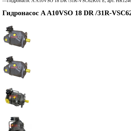
—
Гидронасос A A10VSO 18 DR /31R-VSC62K01 E, арт. HR124
Гидронасос A A10VSO 18 DR /31R-VSC62