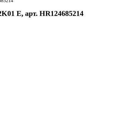
685214
K01 E, арт. HR124685214