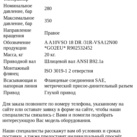
Номинальное
280
давление, бар
Максимальное
350
давление, бар
Направление
Правое
вращения
Обозначение
A A10VSO 18 DR /31R-VSA12N00
продукции
*GO2EU* R902532452
Масса, кг
20 кг.
Приводной вал
Шлицевой вал ANSI B92.1a
Монтажный
ISO 3019-1 2 отверстия
флянец
Всасывающая и
Фланцевые соединения SAE,
напорная линия
метрический присое-динительный разъем
Привод
Глухой привод
Для заказа позвоните по номеру телефона, указанному на
сайте или оставьте заявку в форме на сайте, чтобы наши
специалисты связались с Вами и помогли подобрать
интересующую Вас модель оборудования.
Наши специалисты расскажут вам об условиях и сроках
поставки, а также предоставят индивидуальный просчёт