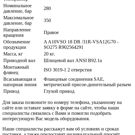
Номинальное
280
давление, бар
Максимальное
350
давление, бар
Направление
Правое
вращения
Обозначение
A A10VSO 18 DR /31R-VSA12G70 -
продукции
SO275 R902564291
Масса, кг
20 кг.
Приводной вал
Шлицевой вал ANSI B92.1a
Монтажный
ISO 3019-1 2 отверстия
флянец
Всасывающая и
Фланцевые соединения SAE,
напорная линия
метрический присое-динительный разъем
Привод
Глухой привод
Для заказа позвоните по номеру телефона, указанному на
сайте или оставьте заявку в форме на сайте, чтобы наши
специалисты связались с Вами и помогли подобрать
интересующую Вас модель оборудования.
Наши специалисты расскажут вам об условиях и сроках
поставки, а также предоставят индивидуальный просчёт