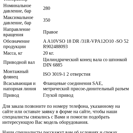
Номинальное
280
давление, бар
Максимальное
350
давление, бар
Направление
Правое
вращения
Обозначение
A A10VSO 18 DR /31R-VPA12O10 -SO 52
продукции
R902488093
Масса, кг
20 кг.
Цилиндрический конец вала со шпонкой
Приводной вал
DIN 6885
Монтажный
ISO 3019-1 2 отверстия
флянец
Всасывающая и
Фланцевые соединения SAE,
напорная линия
метрический присое-динительный разъем
Привод
Глухой привод
Для заказа позвоните по номеру телефона, указанному на
сайте или оставьте заявку в форме на сайте, чтобы наши
специалисты связались с Вами и помогли подобрать
интересующую Вас модель оборудования.
Наши специалисты расскажут вам об условиях и сроках