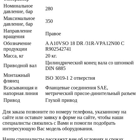
Номинальное
280
давление, бар
Максимальное
350
давление, бар
Направление
Правое
вращения
Обозначение
A A10VSO 18 DR /31R-VPA12N00 C
продукции
R902542741
Масса, кг
20 кг.
Цилиндрический конец вала со шпонкой
Приводной вал
DIN 6885
Монтажный
ISO 3019-1 2 отверстия
флянец
Всасывающая и
Фланцевые соединения SAE,
напорная линия
метрический присое-динительный разъем
Привод
Глухой привод
Для заказа позвоните по номеру телефона, указанному на
сайте или оставьте заявку в форме на сайте, чтобы наши
специалисты связались с Вами и помогли подобрать
интересующую Вас модель оборудования.
Наши специалисты расскажут вам об условиях и сроках