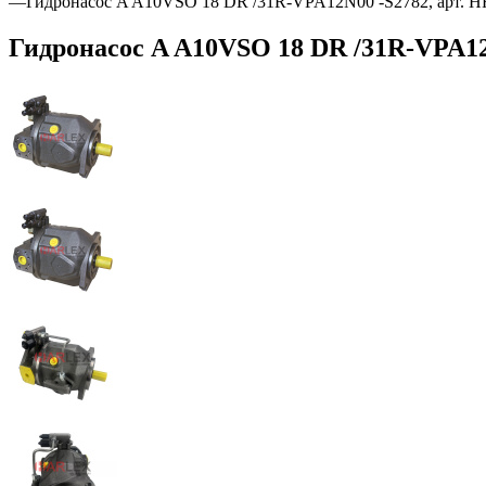
—
Гидронасос A A10VSO 18 DR /31R-VPA12N00 -S2782, арт. 
Гидронасос A A10VSO 18 DR /31R-VPA12