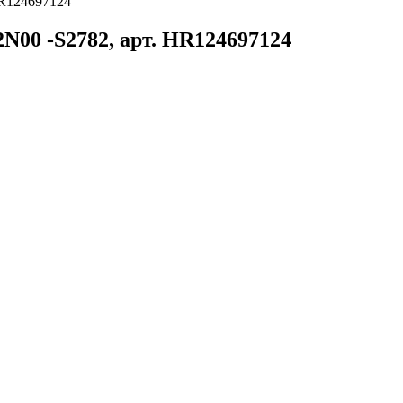
HR124697124
N00 -S2782, арт. HR124697124