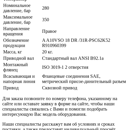
Номинальное
280
давление, бар
Максимальное
350
давление, бар
Направление
Правое
вращения
Обозначение
A A10VSO 18 DR /31R-PSC62K52
продукции
R910960399
Масса, кг
20 кг.
Приводной вал
Стандартный вал ANSI B92.1a
Монтажный
ISO 3019-1 2 отверстия
флянец
Всасывающая и
Фланцевые соединения SAE,
напорная линия
метрический присое-динительный разъем
Привод
Сквозной привод
Для заказа позвоните по номеру телефона, указанному на
сайте или оставьте заявку в форме на сайте, чтобы наши
специалисты связались с Вами и помогли подобрать
интересующую Вас модель оборудования.
Наши специалисты расскажут вам об условиях и сроках
поставки, а также предоставят индивидуальный просчёт