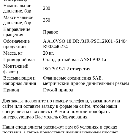
Номинальное
280
давление, бар
Максимальное
350
давление, бар
Направление
Правое
вращения
Обозначение
A A10VSO 18 DR /31R-PSC12K01 -S1404
продукции
R902446274
Масса, кг
20 кг.
Приводной вал
Стандартный вал ANSI B92.1a
Монтажный
ISO 3019-1 2 отверстия
флянец
Всасывающая и
Фланцевые соединения SAE,
напорная линия
метрический присое-динительный разъем
Привод
Глухой привод
Для заказа позвоните по номеру телефона, указанному на
сайте или оставьте заявку в форме на сайте, чтобы наши
специалисты связались с Вами и помогли подобрать
интересующую Вас модель оборудования.
Наши специалисты расскажут вам об условиях и сроках
поставки, а также предоставят индивидуальный просчёт