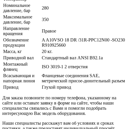
Номинальное
280
давление, бар
Максимальное
350
давление, бар
Направление
Правое
вращения
Обозначение
A A10VSO 18 DR /31R-PPC12N00 -SO230
продукции
R910925660
Масса, кг
20 кг.
Приводной вал
Стандартный вал ANSI B92.1a
Монтажный
ISO 3019-1 2 отверстия
флянец
Всасывающая и
Фланцевые соединения SAE,
напорная линия
метрический присое-динительный разъем
Привод
Глухой привод
Для заказа позвоните по номеру телефона, указанному на
сайте или оставьте заявку в форме на сайте, чтобы наши
специалисты связались с Вами и помогли подобрать
интересующую Вас модель оборудования.
Наши специалисты расскажут вам об условиях и сроках
поставки, а также предоставят индивидуальный просчёт