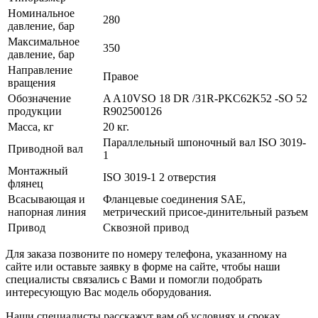
Номинальное
280
давление, бар
Максимальное
350
давление, бар
Направление
Правое
вращения
Обозначение
A A10VSO 18 DR /31R-PKC62K52 -SO 52
продукции
R902500126
Масса, кг
20 кг.
Параллельный шпоночный вал ISO 3019-
Приводной вал
1
Монтажный
ISO 3019-1 2 отверстия
флянец
Всасывающая и
Фланцевые соединения SAE,
напорная линия
метрический присое-динительный разъем
Привод
Сквозной привод
Для заказа позвоните по номеру телефона, указанному на
сайте или оставьте заявку в форме на сайте, чтобы наши
специалисты связались с Вами и помогли подобрать
интересующую Вас модель оборудования.
Наши специалисты расскажут вам об условиях и сроках