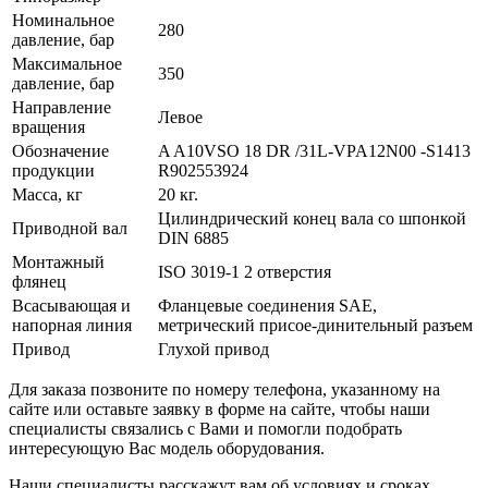
Номинальное
280
давление, бар
Максимальное
350
давление, бар
Направление
Левое
вращения
Обозначение
A A10VSO 18 DR /31L-VPA12N00 -S1413
продукции
R902553924
Масса, кг
20 кг.
Цилиндрический конец вала со шпонкой
Приводной вал
DIN 6885
Монтажный
ISO 3019-1 2 отверстия
флянец
Всасывающая и
Фланцевые соединения SAE,
напорная линия
метрический присое-динительный разъем
Привод
Глухой привод
Для заказа позвоните по номеру телефона, указанному на
сайте или оставьте заявку в форме на сайте, чтобы наши
специалисты связались с Вами и помогли подобрать
интересующую Вас модель оборудования.
Наши специалисты расскажут вам об условиях и сроках