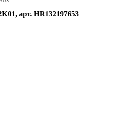
7653
K01, арт. HR132197653