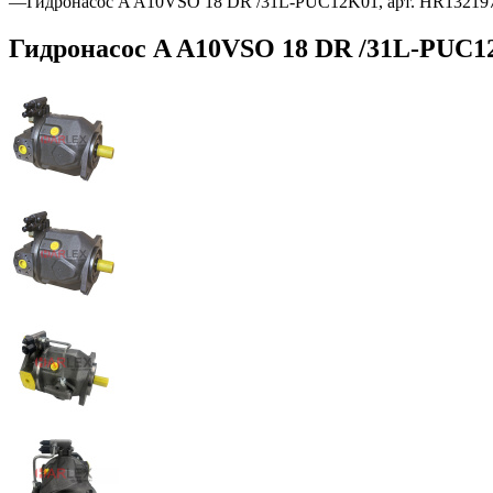
—
Гидронасос A A10VSO 18 DR /31L-PUC12K01, арт. HR13219
Гидронасос A A10VSO 18 DR /31L-PUC12