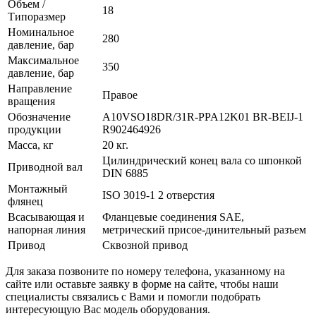
Объем /
18
Типоразмер
Номинальное
280
давление, бар
Максимальное
350
давление, бар
Направление
Правое
вращения
Обозначение
A10VSO18DR/31R-PPA12K01 BR-BEIJ-1
продукции
R902464926
Масса, кг
20 кг.
Цилиндрический конец вала со шпонкой
Приводной вал
DIN 6885
Монтажный
ISO 3019-1 2 отверстия
флянец
Всасывающая и
Фланцевые соединения SAE,
напорная линия
метрический присое-динительный разъем
Привод
Сквозной привод
Для заказа позвоните по номеру телефона, указанному на
сайте или оставьте заявку в форме на сайте, чтобы наши
специалисты связались с Вами и помогли подобрать
интересующую Вас модель оборудования.