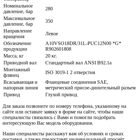
Номинальное
280
давление, бар
Максимальное
350
давление, бар
Направление
Левое
вращения
Обозначение
A10VSO18DR/31L-PUC12N00 *G*
продукции
R902601808
Масса, кг
20 кг.
Приводной вал
Стандартный вал ANSI B92.1a
Монтажный
ISO 3019-1 2 отверстия
флянец
Всасывающая и
Фланцевые соединения SAE,
напорная линия
метрический присое-динительный разъем
Привод
Глухой привод
Для заказа позвоните по номеру телефона, указанному на
сайте или оставьте заявку в форме на сайте, чтобы наши
специалисты связались с Вами и помогли подобрать
интересующую Вас модель оборудования.
Наши специалисты расскажут вам об условиях и сроках
поставки, а также предоставят индивидуальный просчёт