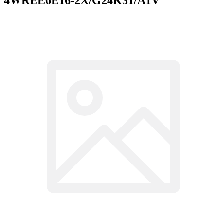
4WREE6E16-2X/G24K31/A1V