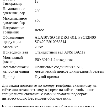
18
Типоразмер
Номинальное
280
давление, бар
Максимальное
350
давление, бар
Направление
Левое
вращения
Обозначение
AL A10VSO 18 DRG /31L-PSC12N00 -
продукции
SO420 R910968314
Масса, кг
20 кг.
Приводной вал
Стандартный вал ANSI B92.1a
Монтажный
ISO 3019-1 2 отверстия
флянец
Всасывающая и
Фланцевые соединения SAE,
напорная линия
метрический присое-динительный разъем
Привод
Глухой привод
Для заказа позвоните по номеру телефона, указанному на
сайте или оставьте заявку в форме на сайте, чтобы наши
специалисты связались с Вами и помогли подобрать
интересующую Вас модель оборудования.
Наши специалисты расскажут вам об условиях и сроках