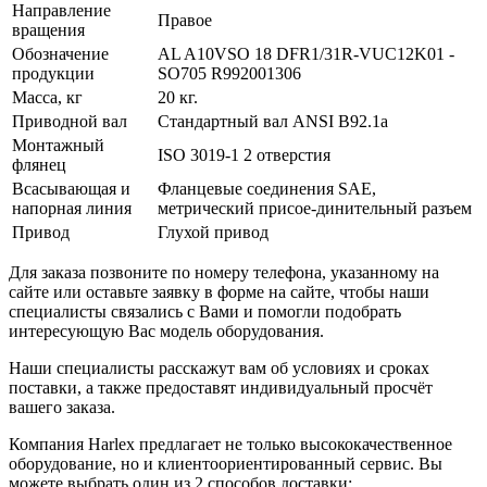
Направление
Правое
вращения
Обозначение
AL A10VSO 18 DFR1/31R-VUC12K01 -
продукции
SO705 R992001306
Масса, кг
20 кг.
Приводной вал
Стандартный вал ANSI B92.1a
Монтажный
ISO 3019-1 2 отверстия
флянец
Всасывающая и
Фланцевые соединения SAE,
напорная линия
метрический присое-динительный разъем
Привод
Глухой привод
Для заказа позвоните по номеру телефона, указанному на
сайте или оставьте заявку в форме на сайте, чтобы наши
специалисты связались с Вами и помогли подобрать
интересующую Вас модель оборудования.
Наши специалисты расскажут вам об условиях и сроках
поставки, а также предоставят индивидуальный просчёт
вашего заказа.
Компания Harlex предлагает не только высококачественное
оборудование, но и клиентоориентированный сервис. Вы
можете выбрать один из 2 способов доставки: