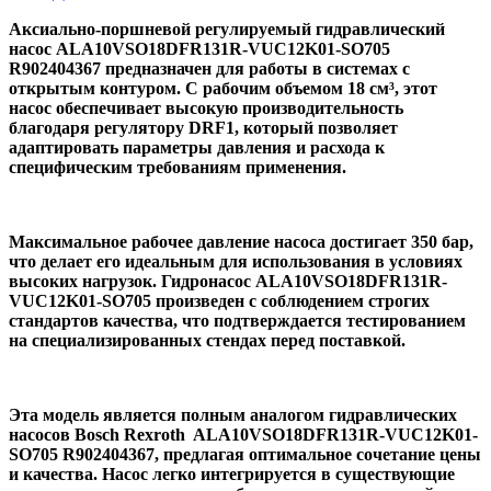
Аксиально-поршневой регулируемый гидравлический
насос ALA10VSO18DFR131R-VUC12K01-SO705
R902404367 предназначен для работы в системах с
открытым контуром. С рабочим объемом 18 см³, этот
насос обеспечивает высокую производительность
благодаря регулятору DRF1, который позволяет
адаптировать параметры давления и расхода к
специфическим требованиям применения.
Максимальное рабочее давление насоса достигает 350 бар,
что делает его идеальным для использования в условиях
высоких нагрузок. Гидронасос ALA10VSO18DFR131R-
VUC12K01-SO705 произведен с соблюдением строгих
стандартов качества, что подтверждается тестированием
на специализированных стендах перед поставкой.
Эта модель является полным аналогом гидравлических
насосов Bosch Rexroth ALA10VSO18DFR131R-VUC12K01-
SO705 R902404367, предлагая оптимальное сочетание цены
и качества. Насос легко интегрируется в существующие