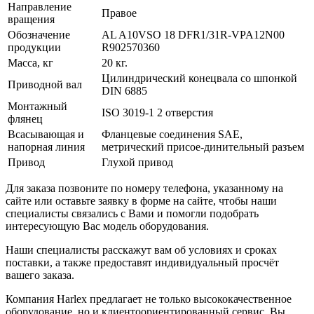
Направление
Правое
вращения
Обозначение
AL A10VSO 18 DFR1/31R-VPA12N00
продукции
R902570360
Масса, кг
20 кг.
Цилиндрический конецвала со шпонкой
Приводной вал
DIN 6885
Монтажный
ISO 3019-1 2 отверстия
флянец
Всасывающая и
Фланцевые соединения SAE,
напорная линия
метрический присое-динительный разъем
Привод
Глухой привод
Для заказа позвоните по номеру телефона, указанному на
сайте или оставьте заявку в форме на сайте, чтобы наши
специалисты связались с Вами и помогли подобрать
интересующую Вас модель оборудования.
Наши специалисты расскажут вам об условиях и сроках
поставки, а также предоставят индивидуальный просчёт
вашего заказа.
Компания Harlex предлагает не только высококачественное
оборудование, но и клиентоориентированный сервис. Вы