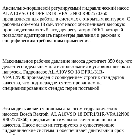
Аксиально-поршневой регулируемый гидравлический насос
AL A10VSO 18 DFR1/31R-VPA12N00 R902570360
предназначен для работы в системах с открытым контуром. С
рабочим объемом 18 см³, этот насос обеспечивает высокую
производительность благодаря регулятору DFR1, который
позволяет адаптировать параметры давления и расхода к
специфическим требованиям применения.
Максимальное рабочее давление насоса достигает 350 бар, что
делает его идеальным для использования в условиях высоких
нагрузок. Гидронасос AL A10VSO 18 DFR1/31R-
VPA12N00 произведен с соблюдением строгих стандартов
качества, что подтверждается тестированием на
специализированных стендах перед поставкой.
Эта модель является полным аналогом гидравлических
насосов Bosch Rexroth AL A10VSO 18 DFR1/31R-VPA12N00
R902570360, предлагая оптимальное сочетание цены и
качества. Насос легко интегрируется в существующие
гидравлические системы и обеспечивает длительный срок