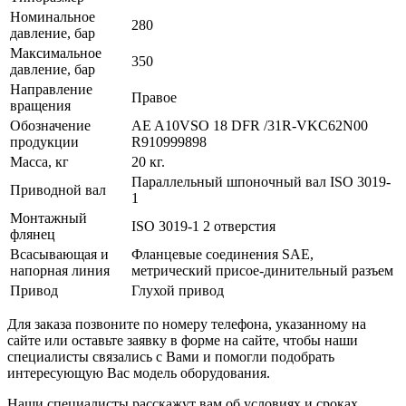
Номинальное
280
давление, бар
Максимальное
350
давление, бар
Направление
Правое
вращения
Обозначение
AE A10VSO 18 DFR /31R-VKC62N00
продукции
R910999898
Масса, кг
20 кг.
Параллельный шпоночный вал ISO 3019-
Приводной вал
1
Монтажный
ISO 3019-1 2 отверстия
флянец
Всасывающая и
Фланцевые соединения SAE,
напорная линия
метрический присое-динительный разъем
Привод
Глухой привод
Для заказа позвоните по номеру телефона, указанному на
сайте или оставьте заявку в форме на сайте, чтобы наши
специалисты связались с Вами и помогли подобрать
интересующую Вас модель оборудования.
Наши специалисты расскажут вам об условиях и сроках