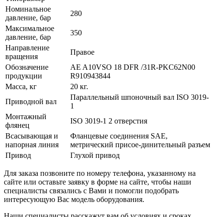
Номинальное
280
давление, бар
Максимальное
350
давление, бар
Направление
Правое
вращения
Обозначение
AE A10VSO 18 DFR /31R-PKC62N00
продукции
R910943844
Масса, кг
20 кг.
Параллельный шпоночный вал ISO 3019-
Приводной вал
1
Монтажный
ISO 3019-1 2 отверстия
флянец
Всасывающая и
Фланцевые соединения SAE,
напорная линия
метрический присое-динительный разъем
Привод
Глухой привод
Для заказа позвоните по номеру телефона, указанному на
сайте или оставьте заявку в форме на сайте, чтобы наши
специалисты связались с Вами и помогли подобрать
интересующую Вас модель оборудования.
Наши специалисты расскажут вам об условиях и сроках