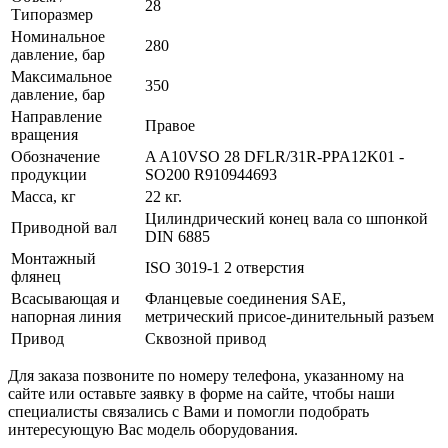
28
Типоразмер
Номинальное
280
давление, бар
Максимальное
350
давление, бар
Направление
Правое
вращения
Обозначение
A A10VSO 28 DFLR/31R-PPA12K01 -
продукции
SO200 R910944693
Масса, кг
22 кг.
Цилиндрический конец вала со шпонкой
Приводной вал
DIN 6885
Монтажный
ISO 3019-1 2 отверстия
флянец
Всасывающая и
Фланцевые соединения SAE,
напорная линия
метрический присое-динительный разъем
Привод
Сквозной привод
Для заказа позвоните по номеру телефона, указанному на
сайте или оставьте заявку в форме на сайте, чтобы наши
специалисты связались с Вами и помогли подобрать
интересующую Вас модель оборудования.