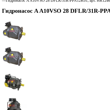
—
Гидронасос A A10VSO 28 DFLR/31R-PPA12K01, арт. HR124
Гидронасос A A10VSO 28 DFLR/31R-PPA