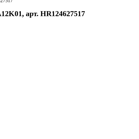
627517
12K01, арт. HR124627517