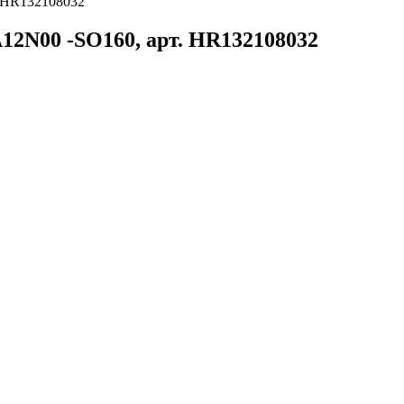
 HR132108032
2N00 -SO160, арт. HR132108032