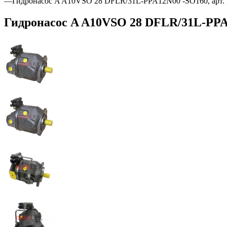
—
Гидронасос A A10VSO 28 DFLR/31L-PPA12N00 -SO160, арт.
Гидронасос A A10VSO 28 DFLR/31L-PPA1