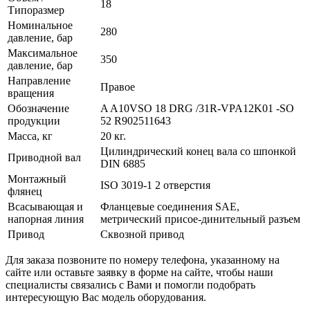
18
Типоразмер
Номинальное
280
давление, бар
Максимальное
350
давление, бар
Направление
Правое
вращения
Обозначение
A A10VSO 18 DRG /31R-VPA12K01 -SO
продукции
52 R902511643
Масса, кг
20 кг.
Цилиндрический конец вала со шпонкой
Приводной вал
DIN 6885
Монтажный
ISO 3019-1 2 отверстия
флянец
Всасывающая и
Фланцевые соединения SAE,
напорная линия
метрический присое-динительный разъем
Привод
Сквозной привод
Для заказа позвоните по номеру телефона, указанному на
сайте или оставьте заявку в форме на сайте, чтобы наши
специалисты связались с Вами и помогли подобрать
интересующую Вас модель оборудования.