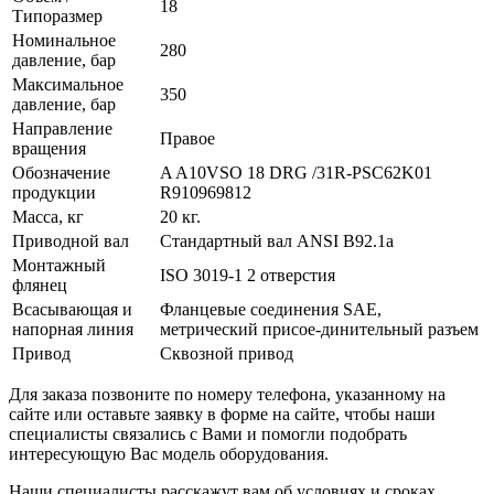
18
Типоразмер
Номинальное
280
давление, бар
Максимальное
350
давление, бар
Направление
Правое
вращения
Обозначение
A A10VSO 18 DRG /31R-PSC62K01
продукции
R910969812
Масса, кг
20 кг.
Приводной вал
Стандартный вал ANSI B92.1a
Монтажный
ISO 3019-1 2 отверстия
флянец
Всасывающая и
Фланцевые соединения SAE,
напорная линия
метрический присое-динительный разъем
Привод
Сквозной привод
Для заказа позвоните по номеру телефона, указанному на
сайте или оставьте заявку в форме на сайте, чтобы наши
специалисты связались с Вами и помогли подобрать
интересующую Вас модель оборудования.
Наши специалисты расскажут вам об условиях и сроках