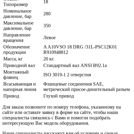
18
Типоразмер
Номинальное
280
давление, бар
Максимальное
350
давление, бар
Направление
Левое
вращения
Обозначение
A A10VSO 18 DRG /31L-PSC12K01
продукции
R910948812
Масса, кг
20 кг.
Приводной вал
Стандартный вал ANSI B92.1a
Монтажный
ISO 3019-1 2 отверстия
флянец
Всасывающая и
Фланцевые соединения SAE,
напорная линия
метрический присое-динительный разъем
Привод
Глухой привод
Для заказа позвоните по номеру телефона, указанному на
сайте или оставьте заявку в форме на сайте, чтобы наши
специалисты связались с Вами и помогли подобрать
интересующую Вас модель оборудования.
Наши специалисты расскажут вам об условиях и сроках