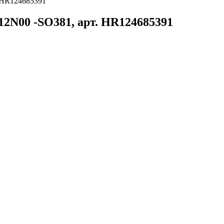
 HR124685391
2N00 -SO381, арт. HR124685391