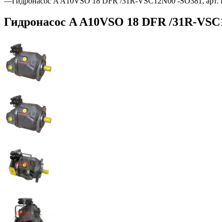
—
Гидронасос A A10VSO 18 DFR /31R-VSC12N00 -SO381, арт.
Гидронасос A A10VSO 18 DFR /31R-VSC1