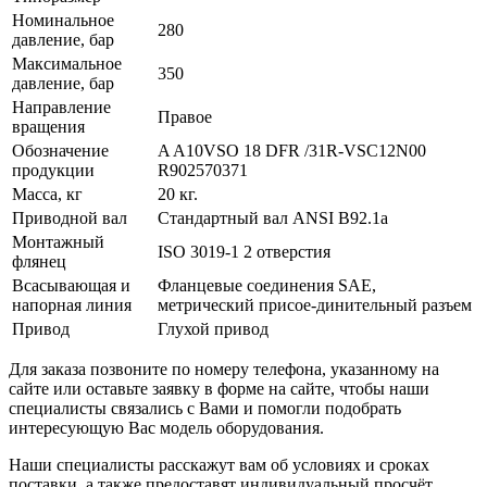
Номинальное
280
давление, бар
Максимальное
350
давление, бар
Направление
Правое
вращения
Обозначение
A A10VSO 18 DFR /31R-VSC12N00
продукции
R902570371
Масса, кг
20 кг.
Приводной вал
Стандартный вал ANSI B92.1a
Монтажный
ISO 3019-1 2 отверстия
флянец
Всасывающая и
Фланцевые соединения SAE,
напорная линия
метрический присое-динительный разъем
Привод
Глухой привод
Для заказа позвоните по номеру телефона, указанному на
сайте или оставьте заявку в форме на сайте, чтобы наши
специалисты связались с Вами и помогли подобрать
интересующую Вас модель оборудования.
Наши специалисты расскажут вам об условиях и сроках
поставки, а также предоставят индивидуальный просчёт