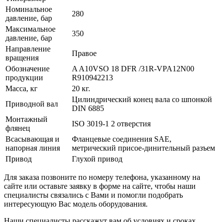
Номинальное
280
давление, бар
Максимальное
350
давление, бар
Направление
Правое
вращения
Обозначение
A A10VSO 18 DFR /31R-VPA12N00
продукции
R910942213
Масса, кг
20 кг.
Цилиндрический конец вала со шпонкой
Приводной вал
DIN 6885
Монтажный
ISO 3019-1 2 отверстия
флянец
Всасывающая и
Фланцевые соединения SAE,
напорная линия
метрический присое-динительный разъем
Привод
Глухой привод
Для заказа позвоните по номеру телефона, указанному на
сайте или оставьте заявку в форме на сайте, чтобы наши
специалисты связались с Вами и помогли подобрать
интересующую Вас модель оборудования.
Наши специалисты расскажут вам об условиях и сроках