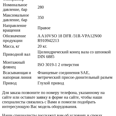
Номинальное
280
давление, бар
Максимальное
350
давление, бар
Направление
Правое
вращения
Обозначение
A A10VSO 18 DFR /31R-VPA12N00
продукции
R910942213
Масса, кг
20 кг.
Цилиндрический конец вала со шпонкой
Приводной вал
DIN 6885
Монтажный
ISO 3019-1 2 отверстия
флянец
Всасывающая и
Фланцевые соединения SAE,
напорная линия
метрический присое-динительный разъем
Привод
Глухой привод
Для заказа позвоните по номеру телефона, указанному на
сайте или оставьте заявку в форме на сайте, чтобы наши
специалисты связались с Вами и помогли подобрать
интересующую Вас модель оборудования.
Наши специалисты расскажут вам об условиях и сроках