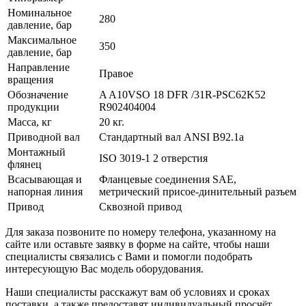
Номинальное
280
давление, бар
Максимальное
350
давление, бар
Направление
Правое
вращения
Обозначение
A A10VSO 18 DFR /31R-PSC62K52
продукции
R902404004
Масса, кг
20 кг.
Приводной вал
Стандартный вал ANSI B92.1a
Монтажный
ISO 3019-1 2 отверстия
флянец
Всасывающая и
Фланцевые соединения SAE,
напорная линия
метрический присое-динительный разъем
Привод
Сквозной привод
Для заказа позвоните по номеру телефона, указанному на
сайте или оставьте заявку в форме на сайте, чтобы наши
специалисты связались с Вами и помогли подобрать
интересующую Вас модель оборудования.
Наши специалисты расскажут вам об условиях и сроках
поставки, а также предоставят индивидуальный просчёт