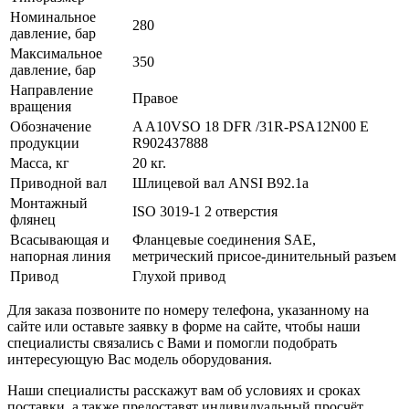
Номинальное
280
давление, бар
Максимальное
350
давление, бар
Направление
Правое
вращения
Обозначение
A A10VSO 18 DFR /31R-PSA12N00 E
продукции
R902437888
Масса, кг
20 кг.
Приводной вал
Шлицевой вал ANSI B92.1a
Монтажный
ISO 3019-1 2 отверстия
флянец
Всасывающая и
Фланцевые соединения SAE,
напорная линия
метрический присое-динительный разъем
Привод
Глухой привод
Для заказа позвоните по номеру телефона, указанному на
сайте или оставьте заявку в форме на сайте, чтобы наши
специалисты связались с Вами и помогли подобрать
интересующую Вас модель оборудования.
Наши специалисты расскажут вам об условиях и сроках
поставки, а также предоставят индивидуальный просчёт