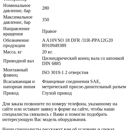
Номинальное
280
давление, бар
Максимальное
350
давление, бар
Направление
Правое
вращения
Обозначение
A A10VSO 18 DFR /31R-PPA12G20
продукции
R910949389
Масса, кг
20 кг.
Цилиндрический конец вала со шпонкой
Приводной вал
DIN 6885
Монтажный
ISO 3019-1 2 отверстия
флянец
Всасывающая и
Фланцевые соединения SAE,
напорная линия
метрический присое-динительный разъем
Привод
Глухой привод
Для заказа позвоните по номеру телефона, указанному на
сайте или оставьте заявку в форме на сайте, чтобы наши
специалисты связались с Вами и помогли подобрать
интересующую Вас модель оборудования.
Наши специалисты расскажут вам об условиях и сроках