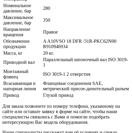
Номинальное
280
давление, бар
Максимальное
350
давление, бар
Направление
Правое
вращения
Обозначение
A A10VSO 18 DFR /31R-PKC62N00
продукции
R910946934
Масса, кг
20 кг.
Параллельный шпоночный вал ISO 3019-
Приводной вал
1
Монтажный
ISO 3019-1 2 отверстия
флянец
Всасывающая и
Фланцевые соединения SAE,
напорная линия
метрический присое-динительный разъем
Привод
Глухой привод
Для заказа позвоните по номеру телефона, указанному на
сайте или оставьте заявку в форме на сайте, чтобы наши
специалисты связались с Вами и помогли подобрать
интересующую Вас модель оборудования.
Наши специалисты расскажут вам об условиях и сроках