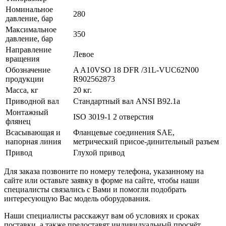
Номинальное
280
давление, бар
Максимальное
350
давление, бар
Направление
Левое
вращения
Обозначение
A A10VSO 18 DFR /31L-VUC62N00
продукции
R902562873
Масса, кг
20 кг.
Приводной вал
Стандартный вал ANSI B92.1a
Монтажный
ISO 3019-1 2 отверстия
флянец
Всасывающая и
Фланцевые соединения SAE,
напорная линия
метрический присое-динительный разъем
Привод
Глухой привод
Для заказа позвоните по номеру телефона, указанному на
сайте или оставьте заявку в форме на сайте, чтобы наши
специалисты связались с Вами и помогли подобрать
интересующую Вас модель оборудования.
Наши специалисты расскажут вам об условиях и сроках
поставки, а также предоставят индивидуальный просчёт