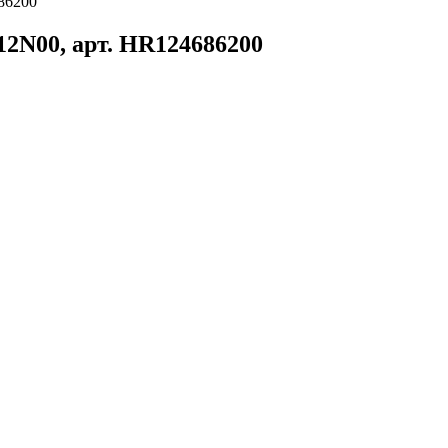
86200
2N00, арт. HR124686200