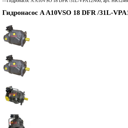
—
Гидронасос A A10VSO 18 DFR /31L-VPA12N00, арт. HR1246
Гидронасос A A10VSO 18 DFR /31L-VPA1