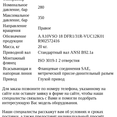
Номинальное
280
давление, бар
Максимальное
350
давление, бар
Направление
Правое
вращения
Обозначение
A A10VSO 18 DFR1/31R-VUC12K01
продукции
R902572416
Масса, кг
20 кг.
Приводной вал
Стандартный вал ANSI B92.1a
Монтажный
ISO 3019-1 2 отверстия
флянец
Всасывающая и
Фланцевые соединения SAE,
напорная линия
метрический присое-динительный разъем
Привод
Глухой привод
Для заказа позвоните по номеру телефона, указанному на
сайте или оставьте заявку в форме на сайте, чтобы наши
специалисты связались с Вами и помогли подобрать
интересующую Вас модель оборудования.
Наши специалисты расскажут вам об условиях и сроках
поставки, а также предоставят индивидуальный просчёт