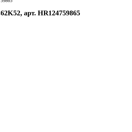
759865
62K52, арт. HR124759865