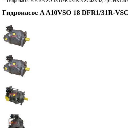
—
Гидронасос A A10VSO 18 DFR1/31R-VSC62K52, арт. HR124
Гидронасос A A10VSO 18 DFR1/31R-VSC