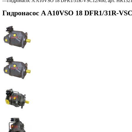
—
Гидронасос A A10VSO 18 DFR1/31R-VSC12N00, арт. HR132
Гидронасос A A10VSO 18 DFR1/31R-VSC