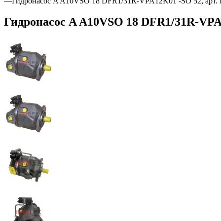
—
Гидронасос A A10VSO 18 DFR1/31R-VPA12K01 -SO 52, арт.
Гидронасос A A10VSO 18 DFR1/31R-VPA1