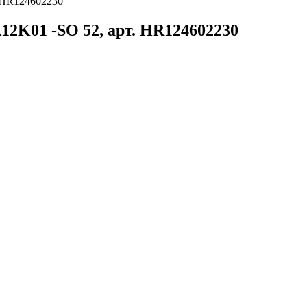
 HR124602230
2K01 -SO 52, арт. HR124602230