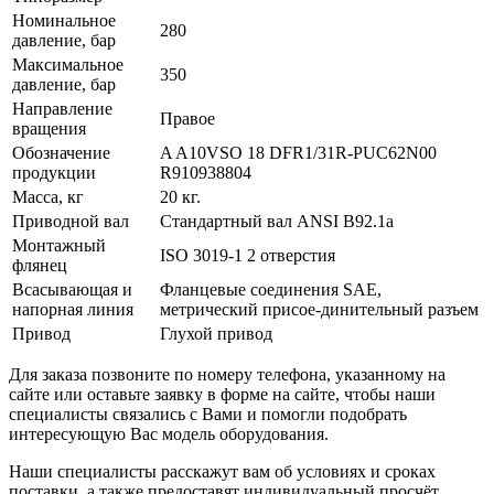
Номинальное
280
давление, бар
Максимальное
350
давление, бар
Направление
Правое
вращения
Обозначение
A A10VSO 18 DFR1/31R-PUC62N00
продукции
R910938804
Масса, кг
20 кг.
Приводной вал
Стандартный вал ANSI B92.1a
Монтажный
ISO 3019-1 2 отверстия
флянец
Всасывающая и
Фланцевые соединения SAE,
напорная линия
метрический присое-динительный разъем
Привод
Глухой привод
Для заказа позвоните по номеру телефона, указанному на
сайте или оставьте заявку в форме на сайте, чтобы наши
специалисты связались с Вами и помогли подобрать
интересующую Вас модель оборудования.
Наши специалисты расскажут вам об условиях и сроках
поставки, а также предоставят индивидуальный просчёт