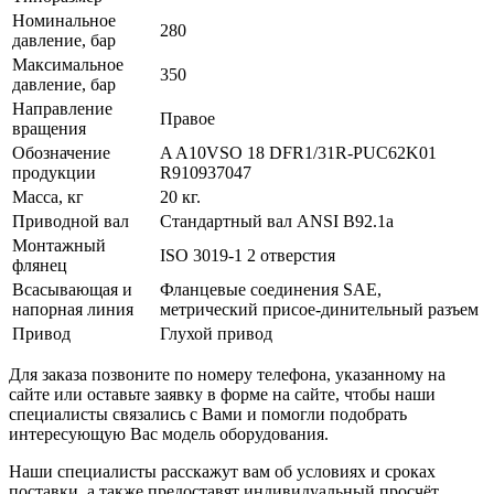
Номинальное
280
давление, бар
Максимальное
350
давление, бар
Направление
Правое
вращения
Обозначение
A A10VSO 18 DFR1/31R-PUC62K01
продукции
R910937047
Масса, кг
20 кг.
Приводной вал
Стандартный вал ANSI B92.1a
Монтажный
ISO 3019-1 2 отверстия
флянец
Всасывающая и
Фланцевые соединения SAE,
напорная линия
метрический присое-динительный разъем
Привод
Глухой привод
Для заказа позвоните по номеру телефона, указанному на
сайте или оставьте заявку в форме на сайте, чтобы наши
специалисты связались с Вами и помогли подобрать
интересующую Вас модель оборудования.
Наши специалисты расскажут вам об условиях и сроках
поставки, а также предоставят индивидуальный просчёт