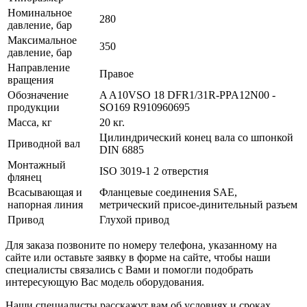
Номинальное
280
давление, бар
Максимальное
350
давление, бар
Направление
Правое
вращения
Обозначение
A A10VSO 18 DFR1/31R-PPA12N00 -
продукции
SO169 R910960695
Масса, кг
20 кг.
Цилиндрический конец вала со шпонкой
Приводной вал
DIN 6885
Монтажный
ISO 3019-1 2 отверстия
флянец
Всасывающая и
Фланцевые соединения SAE,
напорная линия
метрический присое-динительный разъем
Привод
Глухой привод
Для заказа позвоните по номеру телефона, указанному на
сайте или оставьте заявку в форме на сайте, чтобы наши
специалисты связались с Вами и помогли подобрать
интересующую Вас модель оборудования.
Наши специалисты расскажут вам об условиях и сроках