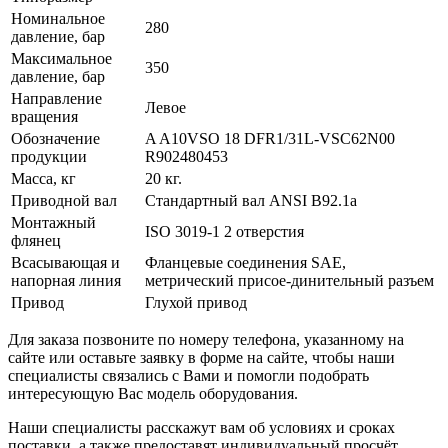
Номинальное
280
давление, бар
Максимальное
350
давление, бар
Направление
Левое
вращения
Обозначение
A A10VSO 18 DFR1/31L-VSC62N00
продукции
R902480453
Масса, кг
20 кг.
Приводной вал
Стандартный вал ANSI B92.1a
Монтажный
ISO 3019-1 2 отверстия
флянец
Всасывающая и
Фланцевые соединения SAE,
напорная линия
метрический присое-динительный разъем
Привод
Глухой привод
Для заказа позвоните по номеру телефона, указанному на
сайте или оставьте заявку в форме на сайте, чтобы наши
специалисты связались с Вами и помогли подобрать
интересующую Вас модель оборудования.
Наши специалисты расскажут вам об условиях и сроках
поставки, а также предоставят индивидуальный просчёт